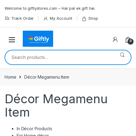
Skip
Skip
Welcome to giftlystores.com – Har pal ek gift hai.
to
to
navigation
content
Track Order
My Account
Shop
0
Search
for:
Home
Décor Megamenu Item
Décor Megamenu
Item
In Décor Products
For Home décor