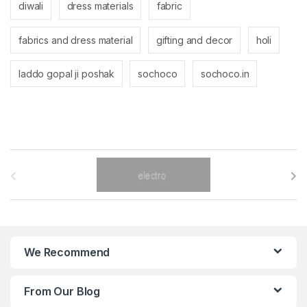
diwali
dress materials
fabric
fabrics and dress material
gifting and decor
holi
laddo gopal ji poshak
sochoco
sochoco.in
B
r
a
n
We Recommend
d
From Our Blog
s