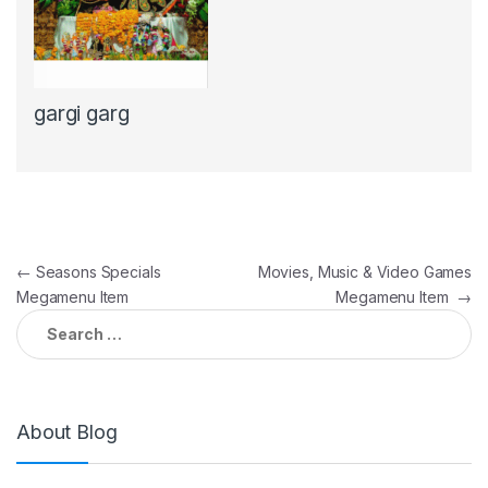
gargi garg
Post
←
Seasons Specials
Movies, Music & Video Games
Megamenu Item
Megamenu Item
→
navigation
Search
for:
About Blog