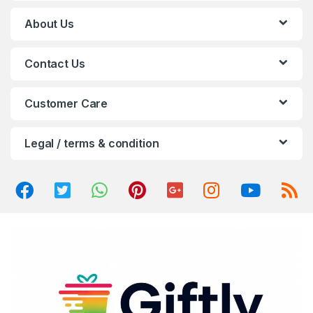
C
About Us
a
Contact Us
r
o
Customer Care
u
Legal / terms & condition
s
e
l